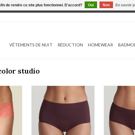
afin de rendre ce site plus fonctionnel. D'accord?
Oui
Non
En savoir p
 est en construction. Toute commande passée ne sera ni traitée
VÊTEMENTS DE NUIT
RÉDUCTION
HOMEWEAR
BADMO
color studio
33 (zomer
Marie Jo Color studio 0521511
Marie Jo Color
AJOUTER AU PANIER
AJOUTER 
NIER