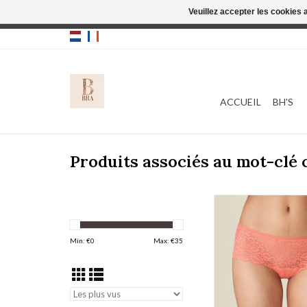
Veuillez accepter les cookies 
Cette boutique
ACCUEIL
BH'S
Produits associés au mot-clé 
Color studio 05216
2020)
AJOUTER AU PA
Min: €
0
Max: €
35