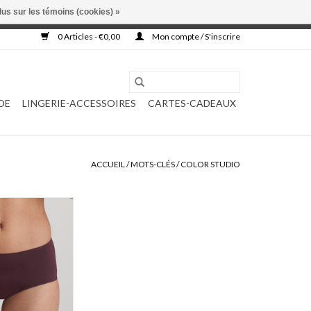
lus sur les témoins (cookies) »
, ni complétée.
0 Articles - €0,00
Mon compte / S'inscrire
DE
LINGERIE-ACCESSOIRES
CARTES-CADEAUX
ACCUEIL
/
MOTS-CLÉS
/
COLOR STUDIO
 studio 0521513
AU PANIER