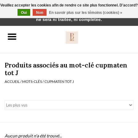
Veuillez accepter les cookies afin de rendre ce site plus fonctionnel. D'accord?
Cette boutique est en construction. Toute commande passée
Oui
Non
En savoir plus sur les témoins (cookies) »
0 Articles - €0,00
ne sera ni traitée, ni complétée.
Accueil
BH's
Produits associés au mot-clé cupmaten
tot J
ACCUEIL
/
MOTS-CLÉS
/
CUPMATEN TOT J
vêtements de nuit
Réduction
Homewear
Badmode
Aucun produit n'a été trouvé...