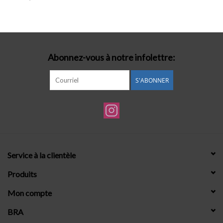
Lingerie-accessoires
Cartes-cadeaux
Abonnez-vous à notre infolettre:
S'ABONNER
Service à la clientèle
Produits
Mon compte
BRA