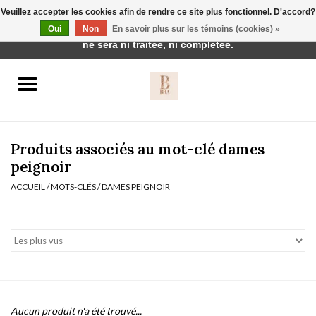
Veuillez accepter les cookies afin de rendre ce site plus fonctionnel. D'accord?
Cette boutique est en construction. Toute commande passée
Oui
Non
En savoir plus sur les témoins (cookies) »
0 Articles - €0,00
ne sera ni traitée, ni complétée.
Accueil
BH's
Produits associés au mot-clé dames
peignoir
ACCUEIL
/
MOTS-CLÉS
/
DAMES PEIGNOIR
vêtements de nuit
Réduction
Homewear
Badmode
Aucun produit n'a été trouvé...