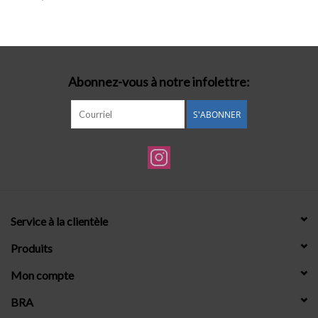
Lingerie-accessoires
Cartes-cadeaux
Abonnez-vous à notre infolettre:
S'ABONNER
Service à la clientèle
Produits
Mon compte
BRA