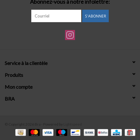
Abonnez-vous à notre infolettre:
S'ABONNER
Service à la clientèle
Produits
Mon compte
BRA
© Copyright 2026 Bra - Powered by
Lightspeed