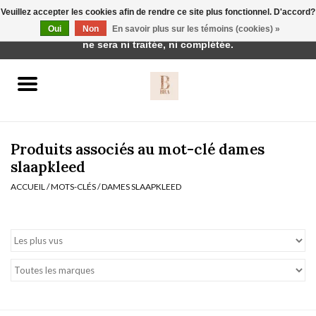
Veuillez accepter les cookies afin de rendre ce site plus fonctionnel. D'accord?
Cette boutique est en construction. Toute commande passée
Oui
Non
En savoir plus sur les témoins (cookies) »
0 Articles - €0,00
ne sera ni traitée, ni complétée.
Accueil
BH's
Produits associés au mot-clé dames
slaapkleed
ACCUEIL
/
MOTS-CLÉS
/
DAMES SLAAPKLEED
vêtements de nuit
Réduction
Homewear
Badmode