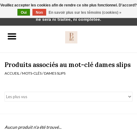
Veuillez accepter les cookies afin de rendre ce site plus fonctionnel. D'accord?
Cette boutique est en construction. Toute commande passée
Oui
Non
En savoir plus sur les témoins (cookies) »
0 Articles - €0,00
ne sera ni traitée, ni complétée.
Accueil
BH's
Produits associés au mot-clé dames slips
ACCUEIL
/
MOTS-CLÉS
/
DAMES SLIPS
vêtements de nuit
Réduction
Homewear
Aucun produit n'a été trouvé...
Badmode