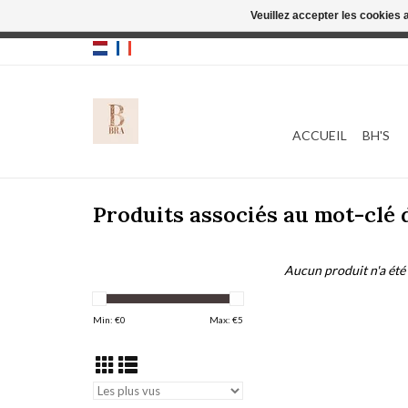
Veuillez accepter les cookies 
Cette boutique
ACCUEIL
BH'S
Produits associés au mot-clé 
Aucun produit n'a été 
Min: €
0
Max: €
5