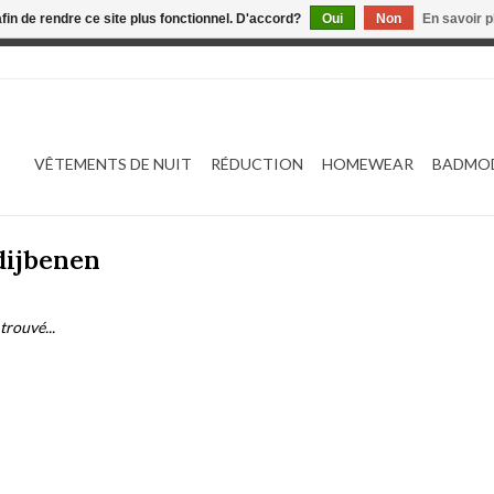
afin de rendre ce site plus fonctionnel. D'accord?
Oui
Non
En savoir p
 est en construction. Toute commande passée ne sera ni traitée
VÊTEMENTS DE NUIT
RÉDUCTION
HOMEWEAR
BADMO
dijbenen
trouvé...