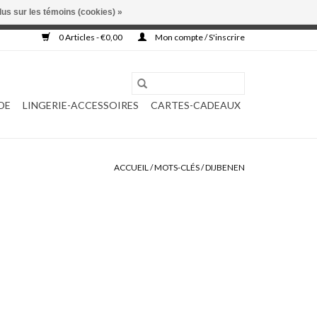
lus sur les témoins (cookies) »
, ni complétée.
0 Articles - €0,00
Mon compte / S'inscrire
DE
LINGERIE-ACCESSOIRES
CARTES-CADEAUX
ACCUEIL
/
MOTS-CLÉS
/
DIJBENEN