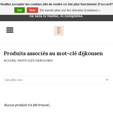
Veuillez accepter les cookies afin de rendre ce site plus fonctionnel. D'accord?
Cette boutique est en construction. Toute commande passée
Oui
Non
En savoir plus sur les témoins (cookies) »
0 Articles - €0,00
ne sera ni traitée, ni complétée.
Accueil
BH's
Produits associés au mot-clé dijkousen
ACCUEIL
/
MOTS-CLÉS
/
DIJKOUSEN
vêtements de nuit
Réduction
Homewear
Aucun produit n'a été trouvé...
Badmode