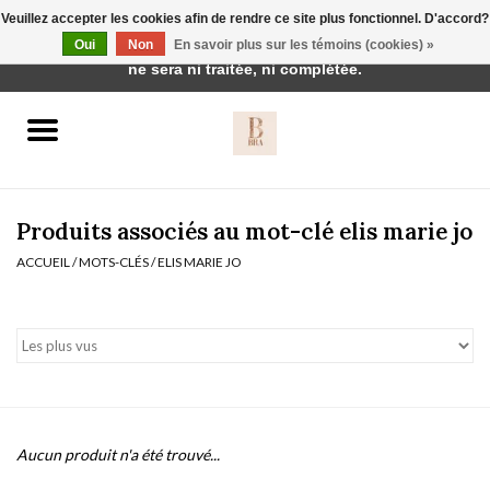
Veuillez accepter les cookies afin de rendre ce site plus fonctionnel. D'accord?
Cette boutique est en construction. Toute commande passée
Oui
Non
En savoir plus sur les témoins (cookies) »
0 Articles - €0,00
ne sera ni traitée, ni complétée.
Accueil
BH's
Produits associés au mot-clé elis marie jo
ACCUEIL
/
MOTS-CLÉS
/
ELIS MARIE JO
vêtements de nuit
Réduction
Homewear
Aucun produit n'a été trouvé...
Badmode