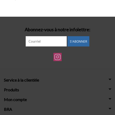
Lingerie-accessoires
Cartes-cadeaux
Abonnez-vous à notre infolettre:
S'ABONNER
Service à la clientèle
Produits
Mon compte
BRA