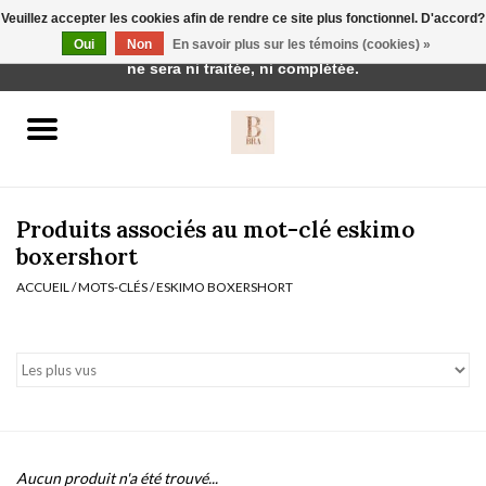
Veuillez accepter les cookies afin de rendre ce site plus fonctionnel. D'accord?
Cette boutique est en construction. Toute commande passée
Oui
Non
En savoir plus sur les témoins (cookies) »
0 Articles - €0,00
ne sera ni traitée, ni complétée.
Accueil
BH's
Produits associés au mot-clé eskimo
boxershort
ACCUEIL
/
MOTS-CLÉS
/
ESKIMO BOXERSHORT
vêtements de nuit
Réduction
Homewear
Badmode
Aucun produit n'a été trouvé...