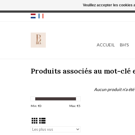
Veuillez accepter les cookies 
Cette boutique
ACCUEIL
BH'S
Produits associés au mot-clé
Aucun produit n'a été 
Min: €
0
Max: €
5