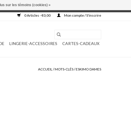
lus sur les témoins (cookies) »
, ni complétée.
0 Articles - €0,00
Mon compte / S'inscrire
DE
LINGERIE-ACCESSOIRES
CARTES-CADEAUX
ACCUEIL
/
MOTS-CLÉS
/
ESKIMO DAMES