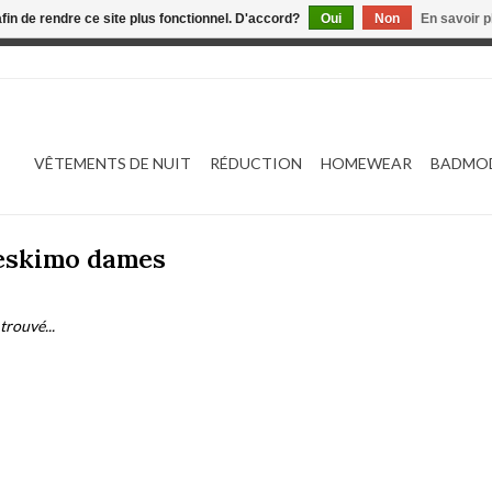
afin de rendre ce site plus fonctionnel. D'accord?
Oui
Non
En savoir p
 est en construction. Toute commande passée ne sera ni traitée
VÊTEMENTS DE NUIT
RÉDUCTION
HOMEWEAR
BADMO
 eskimo dames
trouvé...