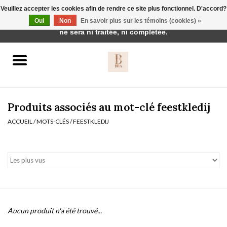
Veuillez accepter les cookies afin de rendre ce site plus fonctionnel. D'accord?
Cette boutique est en construction. Toute commande passée
Oui
Non
En savoir plus sur les témoins (cookies) »
0 Articles - €0,00
ne sera ni traitée, ni complétée.
Accueil
BH's
Produits associés au mot-clé feestkledij
ACCUEIL
/
MOTS-CLÉS
/
FEESTKLEDIJ
vêtements de nuit
Réduction
Homewear
Aucun produit n'a été trouvé...
Badmode