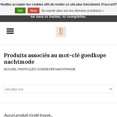
Veuillez accepter les cookies afin de rendre ce site plus fonctionnel. D'accord?
Cette boutique est en construction. Toute commande passée
Oui
Non
En savoir plus sur les témoins (cookies) »
0 Articles - €0,00
ne sera ni traitée, ni complétée.
Accueil
BH's
Produits associés au mot-clé goedkope
nachtmode
ACCUEIL
/
MOTS-CLÉS
/
GOEDKOPE NACHTMODE
vêtements de nuit
Réduction
Homewear
Badmode
Aucun produit n'a été trouvé...