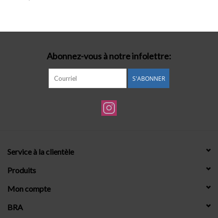
Lingerie-accessoires
Cartes-cadeaux
Abonnez-vous à notre infolettre:
S'ABONNER
Service à la clientèle
Produits
Mon compte
BRA