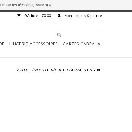
lus sur les témoins (cookies) »
, ni complétée.
0 Articles - €0,00
Mon compte / S'inscrire
DE
LINGERIE-ACCESSOIRES
CARTES-CADEAUX
ACCUEIL
/
MOTS-CLÉS
/
GROTE CUPMATEN LINGERIE