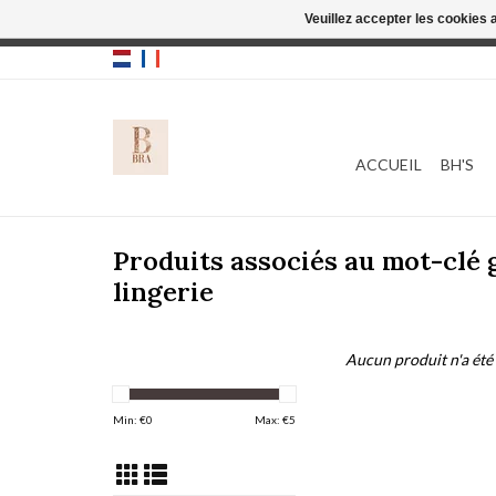
Veuillez accepter les cookies 
Cette boutique
ACCUEIL
BH'S
Produits associés au mot-clé
lingerie
Aucun produit n'a été 
Min: €
0
Max: €
5