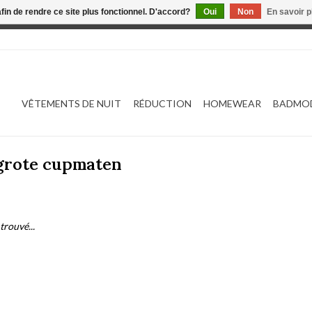
afin de rendre ce site plus fonctionnel. D'accord?
Oui
Non
En savoir p
 est en construction. Toute commande passée ne sera ni traitée
VÊTEMENTS DE NUIT
RÉDUCTION
HOMEWEAR
BADMO
 grote cupmaten
trouvé...