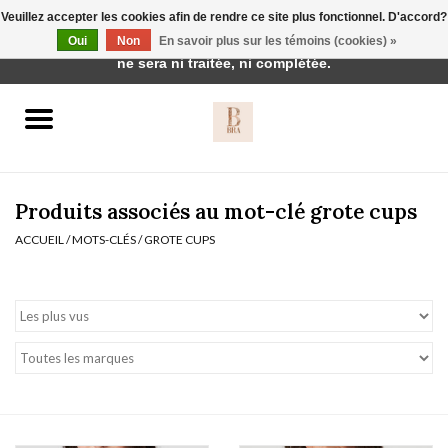
Veuillez accepter les cookies afin de rendre ce site plus fonctionnel. D'accord?
Cette boutique est en construction. Toute commande passée
Oui
Non
En savoir plus sur les témoins (cookies) »
0 Articles - €0,00
ne sera ni traitée, ni complétée.
Accueil
BH's
Produits associés au mot-clé grote cups
ACCUEIL
/
MOTS-CLÉS
/
GROTE CUPS
vêtements de nuit
Réduction
Homewear
Badmode