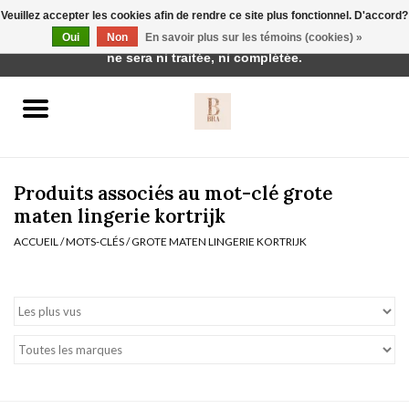
Veuillez accepter les cookies afin de rendre ce site plus fonctionnel. D'accord?
Cette boutique est en construction. Toute commande passée
Oui
Non
En savoir plus sur les témoins (cookies) »
0 Articles - €0,00
ne sera ni traitée, ni complétée.
Accueil
BH's
Produits associés au mot-clé grote
maten lingerie kortrijk
ACCUEIL
/
MOTS-CLÉS
/
GROTE MATEN LINGERIE KORTRIJK
vêtements de nuit
Réduction
Homewear
Badmode