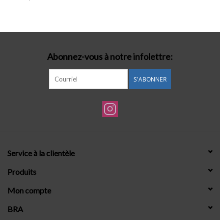
Lingerie-accessoires
Cartes-cadeaux
Abonnez-vous à notre infolettre:
S'ABONNER
Service à la clientèle
Produits
Mon compte
BRA