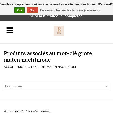
Veuillez accepter les cookies afin de rendre ce site plus fonctionnel. D'accord?
Cette boutique est en construction. Toute commande passée
Oui
Non
En savoir plus sur les témoins (cookies) »
0 Articles - €0,00
ne sera ni traitée, ni complétée.
Accueil
BH's
Produits associés au mot-clé grote
maten nachtmode
ACCUEIL
/
MOTS-CLÉS
/
GROTE MATEN NACHTMODE
vêtements de nuit
Réduction
Homewear
Badmode
Aucun produit n'a été trouvé...