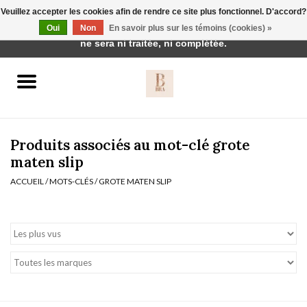
Veuillez accepter les cookies afin de rendre ce site plus fonctionnel. D'accord?
Cette boutique est en construction. Toute commande passée
Oui
Non
En savoir plus sur les témoins (cookies) »
0 Articles - €0,00
ne sera ni traitée, ni complétée.
Accueil
BH's
Produits associés au mot-clé grote
maten slip
ACCUEIL
/
MOTS-CLÉS
/
GROTE MATEN SLIP
vêtements de nuit
Réduction
Homewear
Badmode