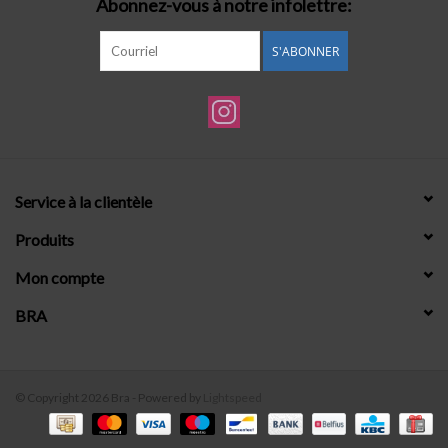
Abonnez-vous à notre infolettre:
S'ABONNER
Service à la clientèle
Produits
Mon compte
BRA
© Copyright 2026 Bra - Powered by
Lightspeed