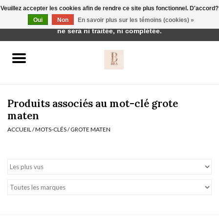
Veuillez accepter les cookies afin de rendre ce site plus fonctionnel. D'accord?
Cette boutique est en construction. Toute commande passée
Oui
Non
En savoir plus sur les témoins (cookies) »
0 Articles - €0,00
ne sera ni traitée, ni complétée.
Accueil
BH's
Produits associés au mot-clé grote
maten
ACCUEIL
/
MOTS-CLÉS
/
GROTE MATEN
vêtements de nuit
Réduction
Homewear
Badmode