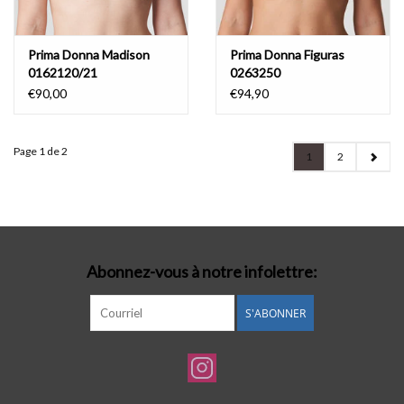
Prima Donna Madison
Prima Donna Figuras
0162120/21
0263250
€90,00
€94,90
Page 1 de 2
1
2
Abonnez-vous à notre infolettre:
S'ABONNER