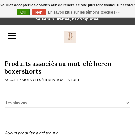
Veuillez accepter les cookies afin de rendre ce site plus fonctionnel. D'accord?
Cette boutique est en construction. Toute commande passée
Oui
Non
En savoir plus sur les témoins (cookies) »
0 Articles - €0,00
ne sera ni traitée, ni complétée.
Accueil
BH's
Produits associés au mot-clé heren
boxershorts
ACCUEIL
/
MOTS-CLÉS
/
HEREN BOXERSHORTS
vêtements de nuit
Réduction
Homewear
Badmode
Aucun produit n'a été trouvé...