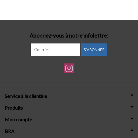
Lingerie-accessoires
Cartes-cadeaux
Abonnez-vous à notre infolettre:
S'ABONNER
Service à la clientèle
Produits
Mon compte
BRA