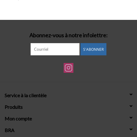
Lingerie-accessoires
Cartes-cadeaux
Abonnez-vous à notre infolettre:
S'ABONNER
Service à la clientèle
Produits
Mon compte
BRA