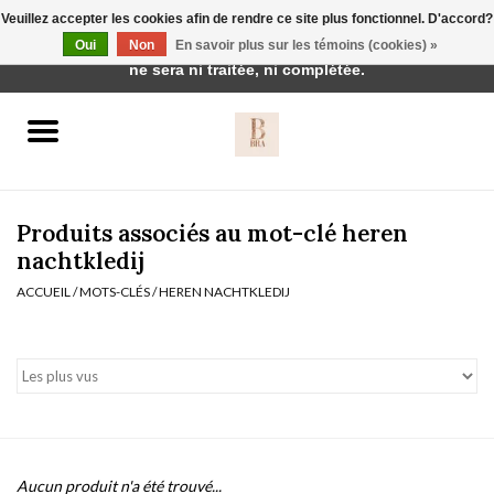
Veuillez accepter les cookies afin de rendre ce site plus fonctionnel. D'accord?
Cette boutique est en construction. Toute commande passée
Oui
Non
En savoir plus sur les témoins (cookies) »
0 Articles - €0,00
ne sera ni traitée, ni complétée.
Accueil
BH's
Produits associés au mot-clé heren
nachtkledij
ACCUEIL
/
MOTS-CLÉS
/
HEREN NACHTKLEDIJ
vêtements de nuit
Réduction
Homewear
Badmode
Aucun produit n'a été trouvé...