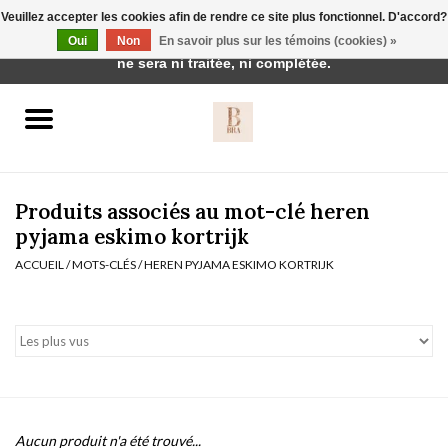
Veuillez accepter les cookies afin de rendre ce site plus fonctionnel. D'accord?
Cette boutique est en construction. Toute commande passée
Oui
Non
En savoir plus sur les témoins (cookies) »
0 Articles - €0,00
ne sera ni traitée, ni complétée.
Accueil
BH's
Produits associés au mot-clé heren
pyjama eskimo kortrijk
ACCUEIL
/
MOTS-CLÉS
/
HEREN PYJAMA ESKIMO KORTRIJK
vêtements de nuit
Réduction
Homewear
Badmode
Aucun produit n'a été trouvé...