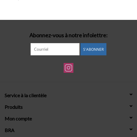
Lingerie-accessoires
Cartes-cadeaux
Abonnez-vous à notre infolettre:
S'ABONNER
Service à la clientèle
Produits
Mon compte
BRA