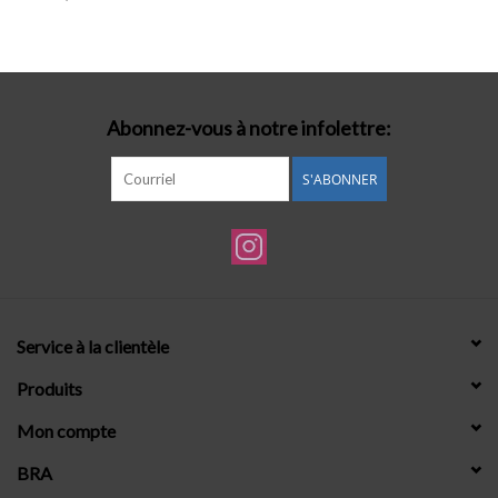
Lingerie-accessoires
Cartes-cadeaux
Abonnez-vous à notre infolettre:
S'ABONNER
Service à la clientèle
Produits
Mon compte
BRA