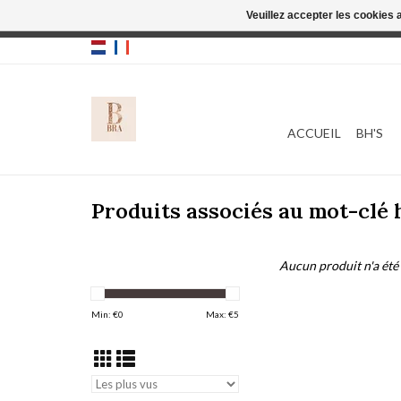
Veuillez accepter les cookies 
Cette boutique
ACCUEIL
BH'S
Produits associés au mot-clé
Aucun produit n'a été 
Min: €
0
Max: €
5