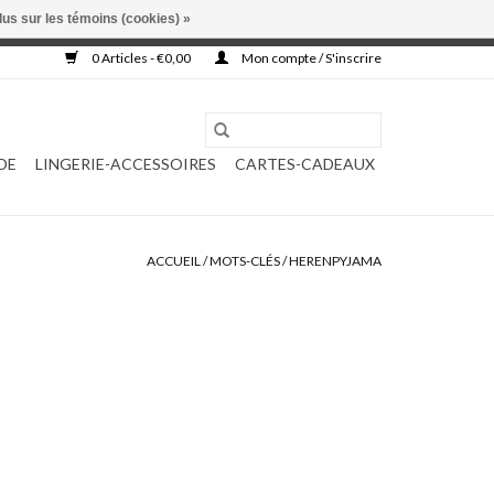
lus sur les témoins (cookies) »
, ni complétée.
0 Articles - €0,00
Mon compte / S'inscrire
DE
LINGERIE-ACCESSOIRES
CARTES-CADEAUX
ACCUEIL
/
MOTS-CLÉS
/
HERENPYJAMA