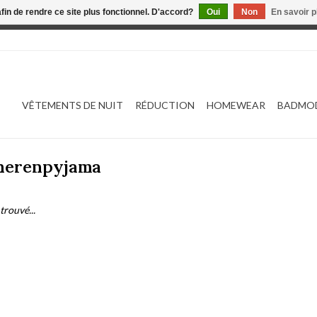
afin de rendre ce site plus fonctionnel. D'accord?
Oui
Non
En savoir p
 est en construction. Toute commande passée ne sera ni traitée
VÊTEMENTS DE NUIT
RÉDUCTION
HOMEWEAR
BADMO
 herenpyjama
trouvé...