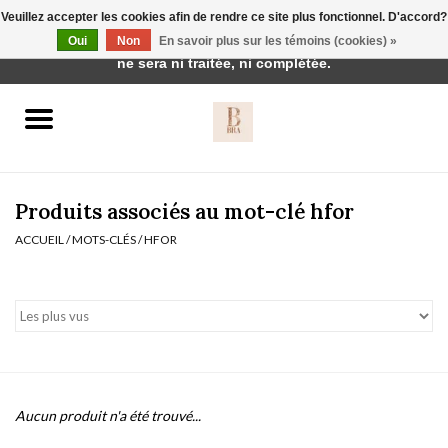
Veuillez accepter les cookies afin de rendre ce site plus fonctionnel. D'accord?
Cette boutique est en construction. Toute commande passée
Oui
Non
En savoir plus sur les témoins (cookies) »
0 Articles - €0,00
ne sera ni traitée, ni complétée.
Accueil
BH's
Produits associés au mot-clé hfor
ACCUEIL
/
MOTS-CLÉS
/
HFOR
vêtements de nuit
Réduction
Homewear
Aucun produit n'a été trouvé...
Badmode