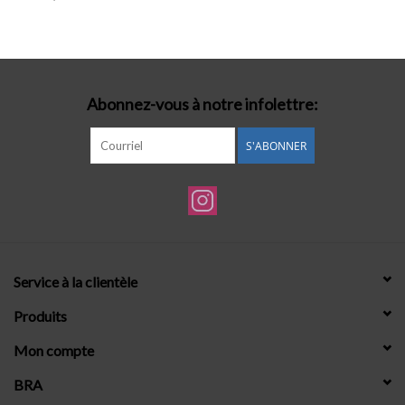
Lingerie-accessoires
Cartes-cadeaux
Abonnez-vous à notre infolettre:
S'ABONNER
Service à la clientèle
Produits
Mon compte
BRA