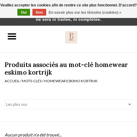
Veuillez accepter les cookies afin de rendre ce site plus fonctionnel. D'accord?
Cette boutique est en construction. Toute commande passée
Oui
Non
En savoir plus sur les témoins (cookies) »
0 Articles - €0,00
ne sera ni traitée, ni complétée.
Accueil
BH's
Produits associés au mot-clé homewear
eskimo kortrijk
ACCUEIL
/
MOTS-CLÉS
/
HOMEWEAR ESKIMO KORTRIJK
vêtements de nuit
Réduction
Homewear
Badmode
Aucun produit n'a été trouvé...