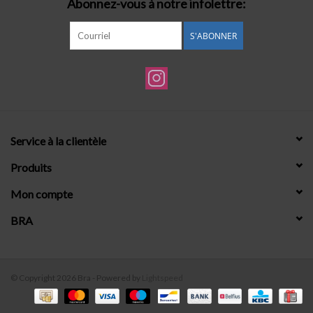
Abonnez-vous à notre infolettre:
S'ABONNER
Service à la clientèle
Produits
Mon compte
BRA
© Copyright 2026 Bra - Powered by
Lightspeed