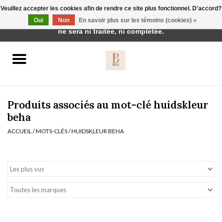
Veuillez accepter les cookies afin de rendre ce site plus fonctionnel. D'accord?
Cette boutique est en construction. Toute commande passée
Oui
Non
En savoir plus sur les témoins (cookies) »
0 Articles - €0,00
ne sera ni traitée, ni complétée.
Accueil
BH's
Produits associés au mot-clé huidskleur
beha
ACCUEIL
/
MOTS-CLÉS
/
HUIDSKLEUR BEHA
vêtements de nuit
Réduction
Homewear
Badmode