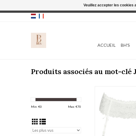
Veuillez accepter les cookies 
Cette boutique
ACCUEIL
BH'S
Produits associés au mot-clé 
Marie Jo Jane 0
AJOUTER AU PA
Min: €
0
Max: €
70