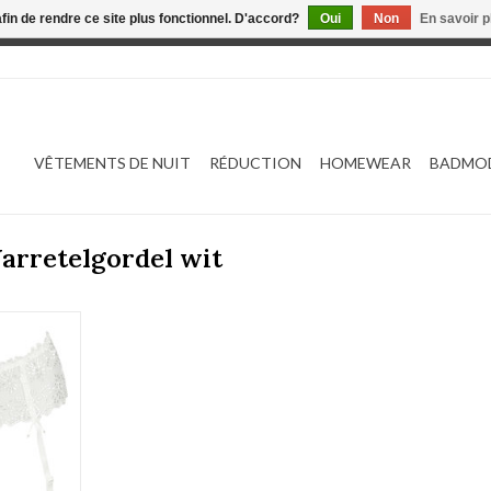
afin de rendre ce site plus fonctionnel. D'accord?
Oui
Non
En savoir p
 est en construction. Toute commande passée ne sera ni traitée
VÊTEMENTS DE NUIT
RÉDUCTION
HOMEWEAR
BADMO
Jarretelgordel wit
701330
NIER