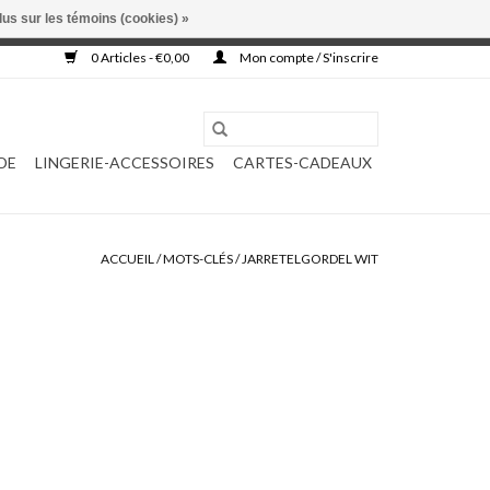
lus sur les témoins (cookies) »
, ni complétée.
0 Articles - €0,00
Mon compte / S'inscrire
DE
LINGERIE-ACCESSOIRES
CARTES-CADEAUX
ACCUEIL
/
MOTS-CLÉS
/
JARRETELGORDEL WIT