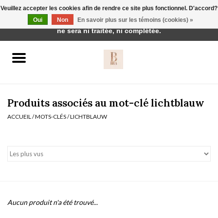
Veuillez accepter les cookies afin de rendre ce site plus fonctionnel. D'accord?
Cette boutique est en construction. Toute commande passée
Oui
Non
En savoir plus sur les témoins (cookies) »
0 Articles - €0,00
ne sera ni traitée, ni complétée.
Accueil
BH's
Produits associés au mot-clé lichtblauw
ACCUEIL
/
MOTS-CLÉS
/
LICHTBLAUW
vêtements de nuit
Réduction
Homewear
Aucun produit n'a été trouvé...
Badmode