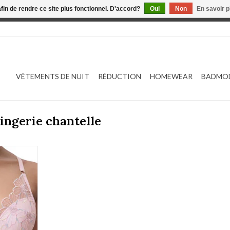
afin de rendre ce site plus fonctionnel. D'accord?
Oui
Non
En savoir p
 est en construction. Toute commande passée ne sera ni traitée
VÊTEMENTS DE NUIT
RÉDUCTION
HOMEWEAR
BADMO
lingerie chantelle
C22ONA
NIER