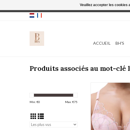
Veuillez accepter les cookies 
Cette boutique
ACCUEIL
BH'S
Produits associés au mot-clé 
Chantelle Lush 
AJOUTER AU PA
Min: €
0
Max: €
75