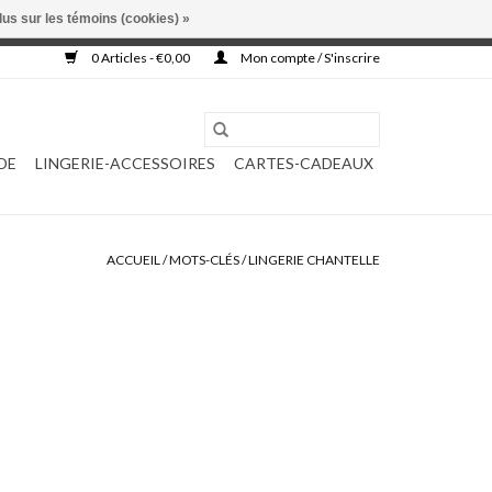
lus sur les témoins (cookies) »
, ni complétée.
0 Articles - €0,00
Mon compte / S'inscrire
DE
LINGERIE-ACCESSOIRES
CARTES-CADEAUX
ACCUEIL
/
MOTS-CLÉS
/
LINGERIE CHANTELLE