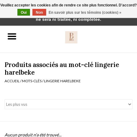
Veuillez accepter les cookies afin de rendre ce site plus fonctionnel. D'accord?
Cette boutique est en construction. Toute commande passée
Oui
Non
En savoir plus sur les témoins (cookies) »
0 Articles - €0,00
ne sera ni traitée, ni complétée.
Accueil
BH's
Produits associés au mot-clé lingerie
harelbeke
ACCUEIL
/
MOTS-CLÉS
/
LINGERIE HARELBEKE
vêtements de nuit
Réduction
Homewear
Badmode
Aucun produit n'a été trouvé...