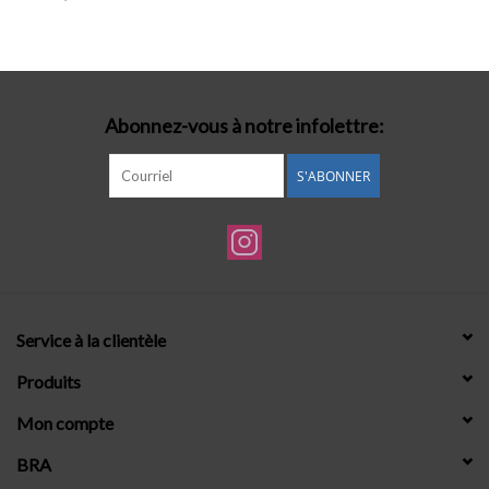
Lingerie-accessoires
Cartes-cadeaux
Abonnez-vous à notre infolettre:
S'ABONNER
Service à la clientèle
Produits
Mon compte
BRA