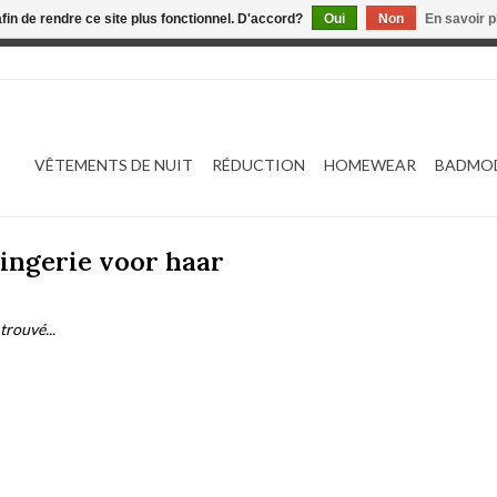
afin de rendre ce site plus fonctionnel. D'accord?
Oui
Non
En savoir p
 est en construction. Toute commande passée ne sera ni traitée
VÊTEMENTS DE NUIT
RÉDUCTION
HOMEWEAR
BADMO
lingerie voor haar
trouvé...