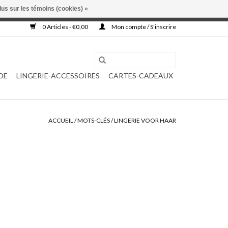
lus sur les témoins (cookies) »
, ni complétée.
0 Articles - €0,00
Mon compte / S'inscrire
DE
LINGERIE-ACCESSOIRES
CARTES-CADEAUX
ACCUEIL
/
MOTS-CLÉS
/
LINGERIE VOOR HAAR