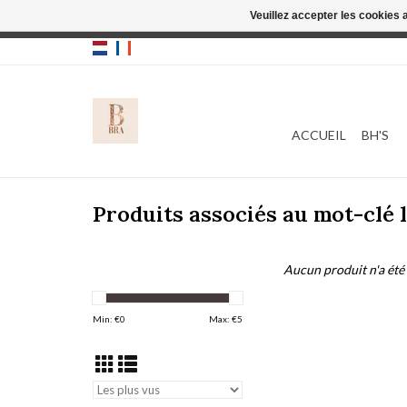
Veuillez accepter les cookies 
Cette boutique
ACCUEIL
BH'S
Produits associés au mot-clé 
Aucun produit n'a été 
Min: €
0
Max: €
5