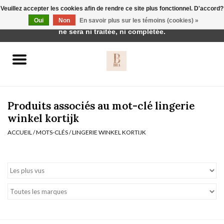
Veuillez accepter les cookies afin de rendre ce site plus fonctionnel. D'accord?
Cette boutique est en construction. Toute commande passée
Oui
Non
En savoir plus sur les témoins (cookies) »
0 Articles - €0,00
ne sera ni traitée, ni complétée.
Accueil
BH's
Produits associés au mot-clé lingerie
winkel kortijk
ACCUEIL
/
MOTS-CLÉS
/
LINGERIE WINKEL KORTIJK
vêtements de nuit
Réduction
Homewear
Badmode