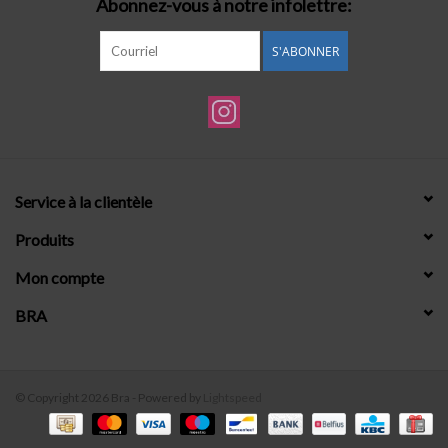
Abonnez-vous à notre infolettre:
S'ABONNER
Service à la clientèle
Produits
Mon compte
BRA
© Copyright 2026 Bra - Powered by
Lightspeed