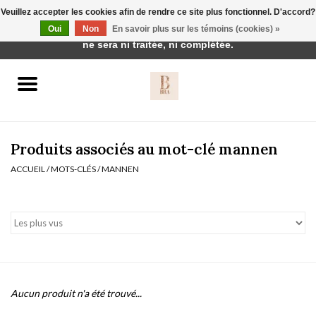
Veuillez accepter les cookies afin de rendre ce site plus fonctionnel. D'accord?
Cette boutique est en construction. Toute commande passée
Oui
Non
En savoir plus sur les témoins (cookies) »
0 Articles - €0,00
ne sera ni traitée, ni complétée.
Accueil
BH's
Produits associés au mot-clé mannen
ACCUEIL
/
MOTS-CLÉS
/
MANNEN
vêtements de nuit
Réduction
Homewear
Aucun produit n'a été trouvé...
Badmode