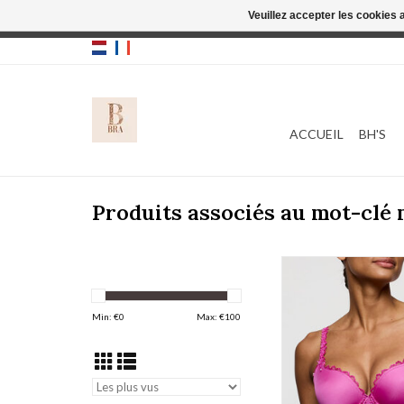
Veuillez accepter les cookies 
Cette boutique
ACCUEIL
BH'S
Produits associés au mot-clé 
Marie Jo Jane 0
AJOUTER AU PA
Min: €
0
Max: €
100