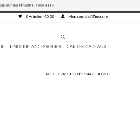
lus sur les témoins (cookies) »
, ni complétée.
0 Articles - €0,00
Mon compte / S'inscrire
DE
LINGERIE-ACCESSOIRES
CARTES-CADEAUX
ACCUEIL
/
MOTS-CLÉS
/
MARIE JO BH