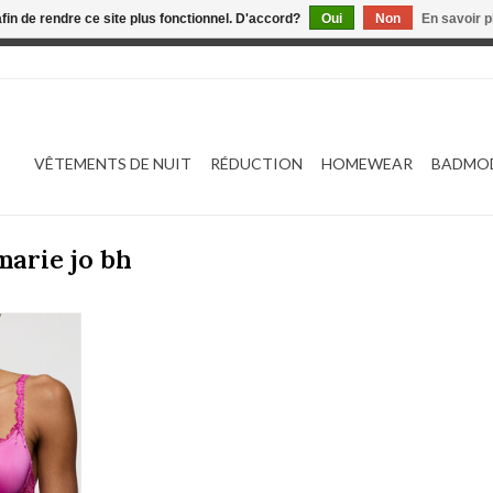
afin de rendre ce site plus fonctionnel. D'accord?
Oui
Non
En savoir p
 est en construction. Toute commande passée ne sera ni traitée
VÊTEMENTS DE NUIT
RÉDUCTION
HOMEWEAR
BADMO
marie jo bh
101336
NIER