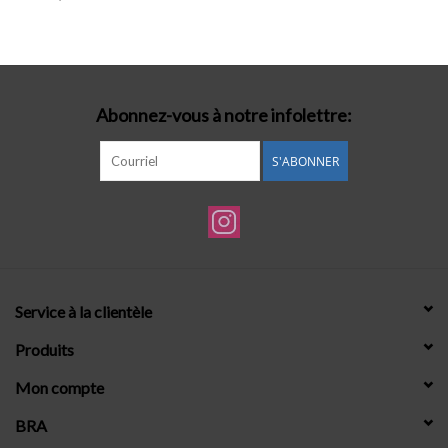
Lingerie-accessoires
Cartes-cadeaux
Abonnez-vous à notre infolettre:
S'ABONNER
Service à la clientèle
Produits
Mon compte
BRA