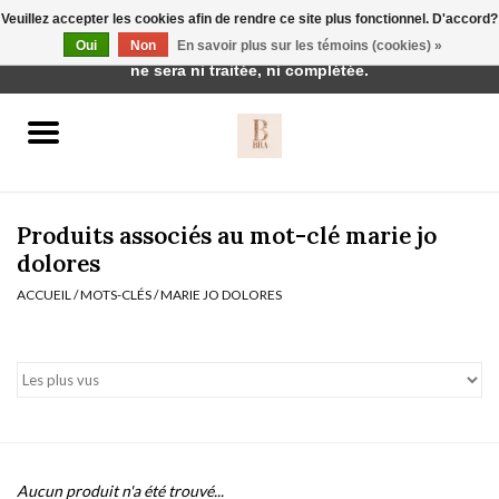
Veuillez accepter les cookies afin de rendre ce site plus fonctionnel. D'accord?
Cette boutique est en construction. Toute commande passée
Oui
Non
En savoir plus sur les témoins (cookies) »
0 Articles - €0,00
ne sera ni traitée, ni complétée.
Accueil
BH's
Produits associés au mot-clé marie jo
dolores
ACCUEIL
/
MOTS-CLÉS
/
MARIE JO DOLORES
vêtements de nuit
Réduction
Homewear
Badmode
Aucun produit n'a été trouvé...