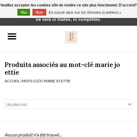
Veuillez accepter les cookies afin de rendre ce site plus fonctionnel. D'accord?
Cette boutique est en construction. Toute commande passée
Oui
Non
En savoir plus sur les témoins (cookies) »
0 Articles - €0,00
ne sera ni traitée, ni complétée.
Accueil
BH's
Produits associés au mot-clé marie jo
ettie
ACCUEIL
/
MOTS-CLÉS
/
MARIE JO ETTIE
vêtements de nuit
Réduction
Homewear
Badmode
Aucun produit n'a été trouvé...