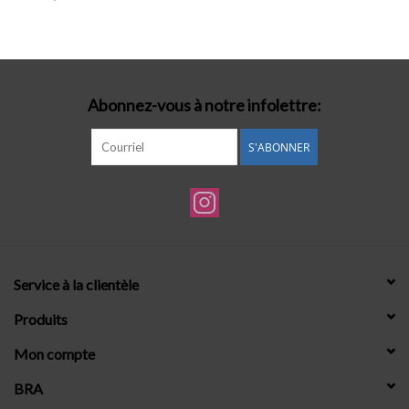
Lingerie-accessoires
Cartes-cadeaux
Abonnez-vous à notre infolettre:
S'ABONNER
Service à la clientèle
Produits
Mon compte
BRA