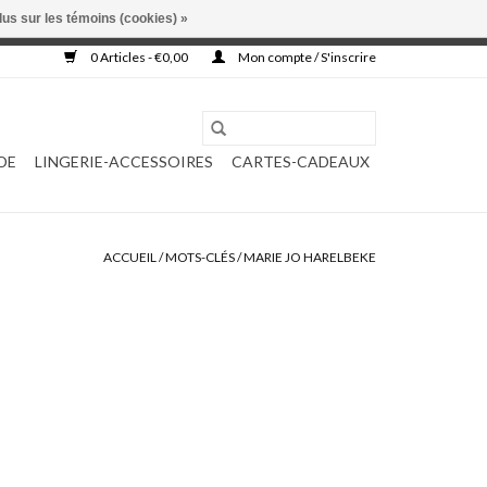
lus sur les témoins (cookies) »
, ni complétée.
0 Articles - €0,00
Mon compte / S'inscrire
DE
LINGERIE-ACCESSOIRES
CARTES-CADEAUX
ACCUEIL
/
MOTS-CLÉS
/
MARIE JO HARELBEKE