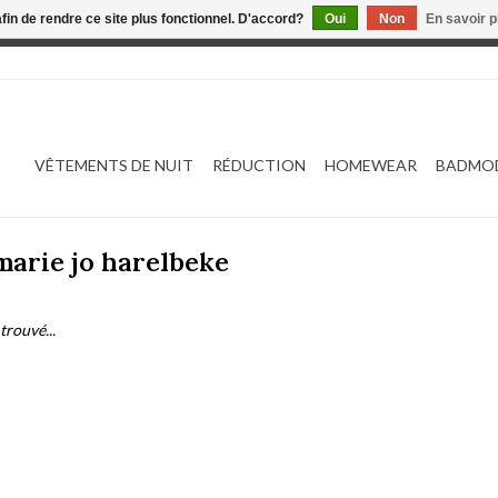
afin de rendre ce site plus fonctionnel. D'accord?
Oui
Non
En savoir p
 est en construction. Toute commande passée ne sera ni traitée
VÊTEMENTS DE NUIT
RÉDUCTION
HOMEWEAR
BADMO
marie jo harelbeke
trouvé...