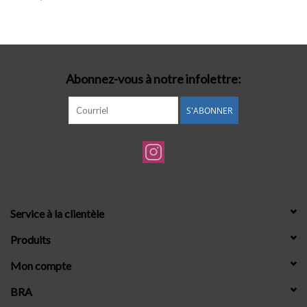
Lingerie-accessoires
Cartes-cadeaux
Abonnez-vous à notre infolettre:
S'ABONNER
Service à la clientèle
Produits
Mon compte
BRA