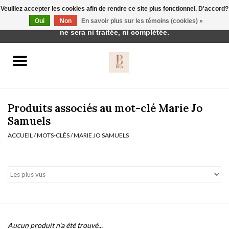
Veuillez accepter les cookies afin de rendre ce site plus fonctionnel. D'accord?
Cette boutique est en construction. Toute commande passée
Oui
Non
En savoir plus sur les témoins (cookies) »
0 Articles - €0,00
ne sera ni traitée, ni complétée.
Accueil
BH's
Produits associés au mot-clé Marie Jo
Samuels
ACCUEIL
/
MOTS-CLÉS
/
MARIE JO SAMUELS
vêtements de nuit
Réduction
Homewear
Badmode
Aucun produit n'a été trouvé...