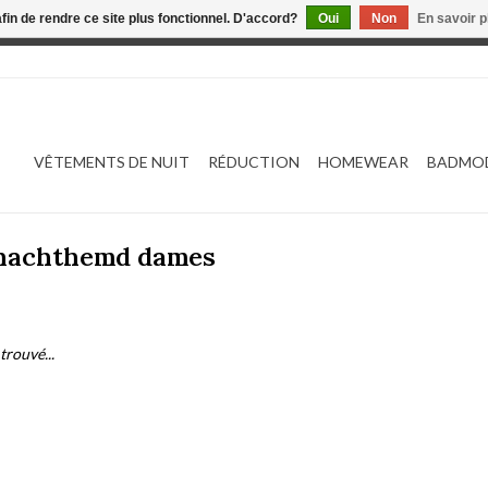
afin de rendre ce site plus fonctionnel. D'accord?
Oui
Non
En savoir p
 est en construction. Toute commande passée ne sera ni traitée
VÊTEMENTS DE NUIT
RÉDUCTION
HOMEWEAR
BADMO
é nachthemd dames
trouvé...