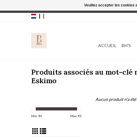
Veuillez accepter les cookies 
Cette boutique
ACCUEIL
BH'S
Produits associés au mot-cl
Eskimo
Aucun produit n'a été 
Min: €
0
Max: €
5