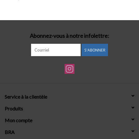
Lingerie-accessoires
Cartes-cadeaux
Abonnez-vous à notre infolettre:
S'ABONNER
Service à la clientèle
Produits
Mon compte
BRA