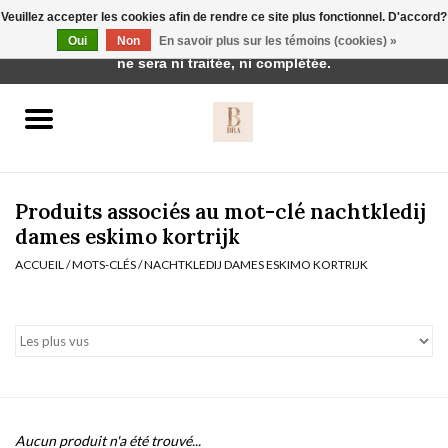
Veuillez accepter les cookies afin de rendre ce site plus fonctionnel. D'accord?
Cette boutique est en construction. Toute commande passée
Oui
Non
En savoir plus sur les témoins (cookies) »
0 Articles - €0,00
ne sera ni traitée, ni complétée.
Accueil
BH's
Produits associés au mot-clé nachtkledij
dames eskimo kortrijk
ACCUEIL
/
MOTS-CLÉS
/
NACHTKLEDIJ DAMES ESKIMO KORTRIJK
vêtements de nuit
Réduction
Homewear
Badmode
Aucun produit n'a été trouvé...