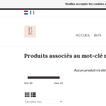
Veuillez accepter les cookies 
Cette boutique
ACCUEIL
BH'S
Produits associés au mot-clé 
Aucun produit n'a été 
Min: €
0
Max: €
5