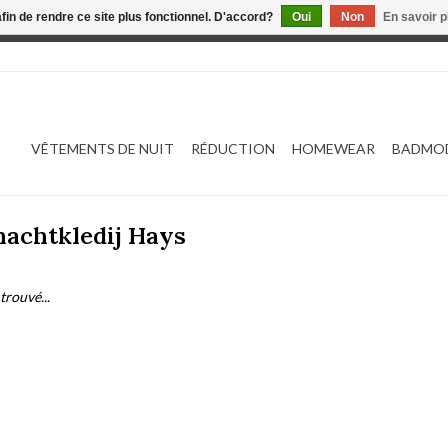
afin de rendre ce site plus fonctionnel. D'accord?
Oui
Non
En savoir p
 est en construction. Toute commande passée ne sera ni traitée
VÊTEMENTS DE NUIT
RÉDUCTION
HOMEWEAR
BADMO
nachtkledij Hays
trouvé...