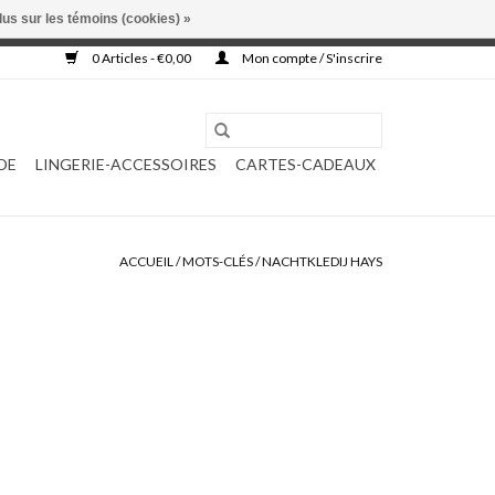
lus sur les témoins (cookies) »
, ni complétée.
0 Articles - €0,00
Mon compte / S'inscrire
DE
LINGERIE-ACCESSOIRES
CARTES-CADEAUX
ACCUEIL
/
MOTS-CLÉS
/
NACHTKLEDIJ HAYS