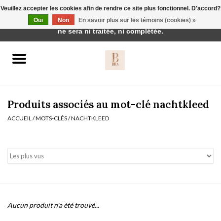
Veuillez accepter les cookies afin de rendre ce site plus fonctionnel. D'accord?
Cette boutique est en construction. Toute commande passée
Oui
Non
En savoir plus sur les témoins (cookies) »
0 Articles - €0,00
ne sera ni traitée, ni complétée.
Accueil
BH's
Produits associés au mot-clé nachtkleed
ACCUEIL
/
MOTS-CLÉS
/
NACHTKLEED
vêtements de nuit
Réduction
Homewear
Aucun produit n'a été trouvé...
Badmode