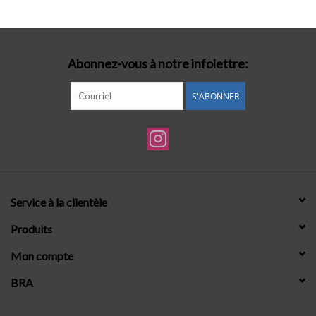
Lingerie-accessoires
Abonnez-vous à notre infolettre:
Cartes-cadeaux
S'ABONNER
Service à la clientèle
Produits
Mon compte
BRA