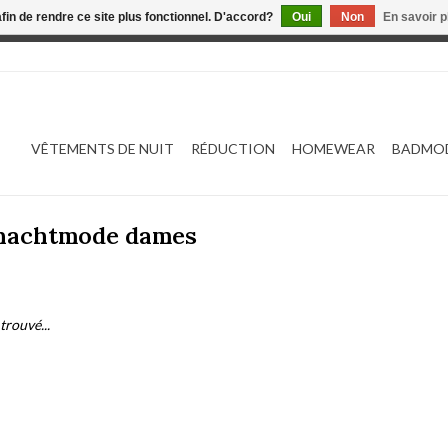
afin de rendre ce site plus fonctionnel. D'accord?
Oui
Non
En savoir p
 est en construction. Toute commande passée ne sera ni traitée
VÊTEMENTS DE NUIT
RÉDUCTION
HOMEWEAR
BADMO
 nachtmode dames
trouvé...