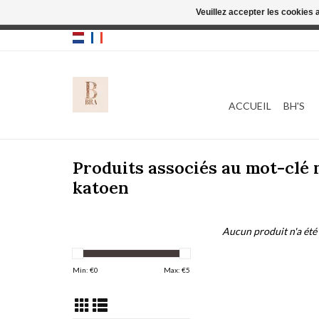
Veuillez accepter les cookies 
Cette boutique
ACCUEIL
BH'S
Produits associés au mot-clé
katoen
Aucun produit n'a été 
Min: €
0
Max: €
5