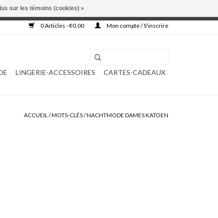
lus sur les témoins (cookies) »
, ni complétée.
0 Articles - €0,00
Mon compte / S'inscrire
DE
LINGERIE-ACCESSOIRES
CARTES-CADEAUX
ACCUEIL
/
MOTS-CLÉS
/
NACHTMODE DAMES KATOEN