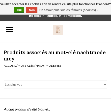
Veuillez accepter les cookies afin de rendre ce site plus fonctionnel. D'accord?
Cette boutique est en construction. Toute commande passée
Oui
Non
En savoir plus sur les témoins (cookies) »
0 Articles - €0,00
ne sera ni traitée, ni complétée.
Accueil
BH's
Produits associés au mot-clé nachtmode
mey
ACCUEIL
/
MOTS-CLÉS
/
NACHTMODE MEY
vêtements de nuit
Réduction
Homewear
Badmode
Aucun produit n'a été trouvé...