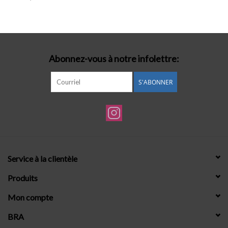
Lingerie-accessoires
Cartes-cadeaux
Abonnez-vous à notre infolettre:
S'ABONNER
Service à la clientèle
Produits
Mon compte
BRA