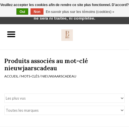
Veuillez accepter les cookies afin de rendre ce site plus fonctionnel. D'accord?
Cette boutique est en construction. Toute commande passée
Oui
Non
En savoir plus sur les témoins (cookies) »
0 Articles - €0,00
ne sera ni traitée, ni complétée.
Accueil
BH's
Produits associés au mot-clé
nieuwjaarscadeau
ACCUEIL
/
MOTS-CLÉS
/
NIEUWJAARSCADEAU
vêtements de nuit
Réduction
Homewear
Badmode