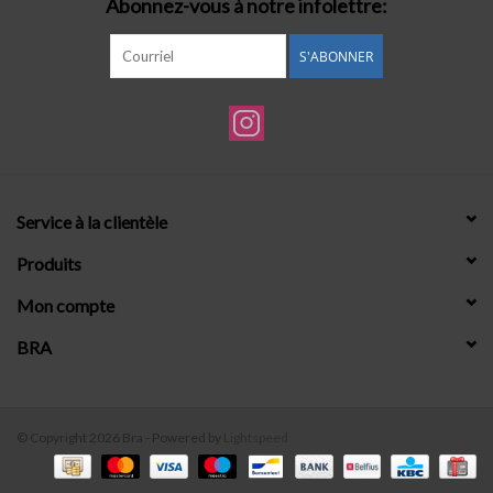
Abonnez-vous à notre infolettre:
S'ABONNER
Service à la clientèle
Produits
Mon compte
BRA
© Copyright 2026 Bra - Powered by
Lightspeed