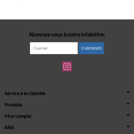
Lingerie-accessoires
Cartes-cadeaux
Abonnez-vous à notre infolettre:
S'ABONNER
Service à la clientèle
Produits
Mon compte
BRA