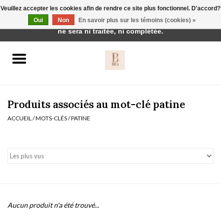
Veuillez accepter les cookies afin de rendre ce site plus fonctionnel. D'accord?
Cette boutique est en construction. Toute commande passée
Oui
Non
En savoir plus sur les témoins (cookies) »
0 Articles - €0,00
ne sera ni traitée, ni complétée.
Accueil
BH's
Produits associés au mot-clé patine
ACCUEIL
/
MOTS-CLÉS
/
PATINE
vêtements de nuit
Réduction
Homewear
Aucun produit n'a été trouvé...
Badmode