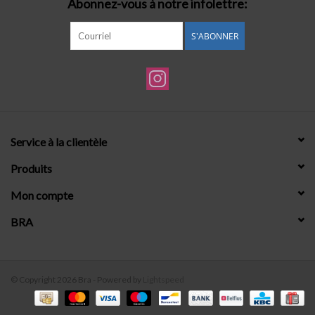
Abonnez-vous à notre infolettre:
S'ABONNER
Service à la clientèle
Produits
Mon compte
BRA
© Copyright 2026 Bra - Powered by
Lightspeed