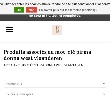
Veuillez accepter les cookies afin de rendre ce site plus fonctionnel. D'accord?
Cette boutique est en construction. Toute commande passée
Oui
Non
En savoir plus sur les témoins (cookies) »
0 Articles - €0,00
ne sera ni traitée, ni complétée.
Accueil
BH's
Produits associés au mot-clé pirma
donna west vlaanderen
ACCUEIL
/
MOTS-CLÉS
/
PIRMA DONNA WEST VLAANDEREN
vêtements de nuit
Réduction
Homewear
Badmode