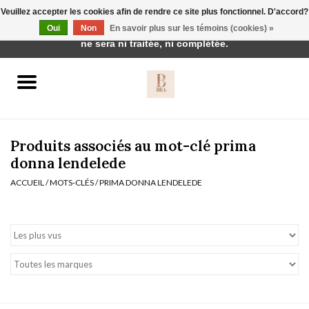
Veuillez accepter les cookies afin de rendre ce site plus fonctionnel. D'accord?
Cette boutique est en construction. Toute commande passée
Oui
Non
En savoir plus sur les témoins (cookies) »
0 Articles - €0,00
ne sera ni traitée, ni complétée.
Accueil
BH's
Produits associés au mot-clé prima
donna lendelede
ACCUEIL
/
MOTS-CLÉS
/
PRIMA DONNA LENDELEDE
vêtements de nuit
Réduction
Homewear
Badmode