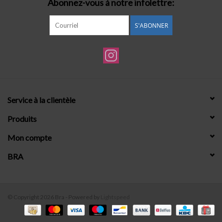
Abonnez-vous à notre infolettre:
S'ABONNER
Service à la clientèle
Produits
Mon compte
BRA
© Copyright 2026 Bra - Powered by
Lightspeed