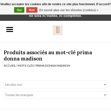
Veuillez accepter les cookies afin de rendre ce site plus fonctionnel. D'accord?
Cette boutique est en construction. Toute commande passée
Oui
Non
En savoir plus sur les témoins (cookies) »
0 Articles - €0,00
ne sera ni traitée, ni complétée.
Accueil
BH's
Produits associés au mot-clé prima
donna madison
ACCUEIL
/
MOTS-CLÉS
/
PRIMA DONNA MADISON
vêtements de nuit
Réduction
Homewear
Badmode