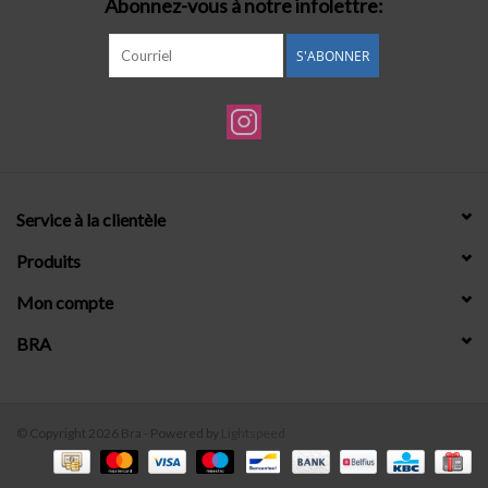
Abonnez-vous à notre infolettre:
S'ABONNER
Service à la clientèle
Produits
Mon compte
BRA
© Copyright 2026 Bra - Powered by
Lightspeed